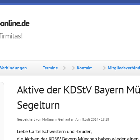
online.de
firmitas!
Verbindungen
Termine
Kontakt
Mitgliedsverbin
Aktive der KDStV Bayern M
Segelturn
Gespeichert von
Moßmann Gerhard
am/um 8. Juli 2014 - 18:18
Liebe Cartellschwestern und -brüder,
die Aktiven der KDStV Bayern München haben wieder einen