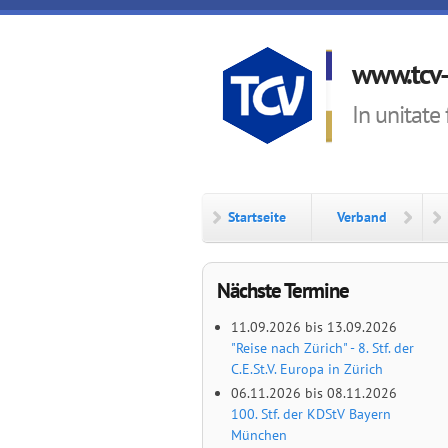
Direkt zum Inhalt
www.tcv-
In unitate 
Startseite
Verband
Nächste Termine
11.09.2026
bis
13.09.2026
"Reise nach Zürich" - 8. Stf. der
C.E.St.V. Europa in Zürich
06.11.2026
bis
08.11.2026
100. Stf. der KDStV Bayern
München